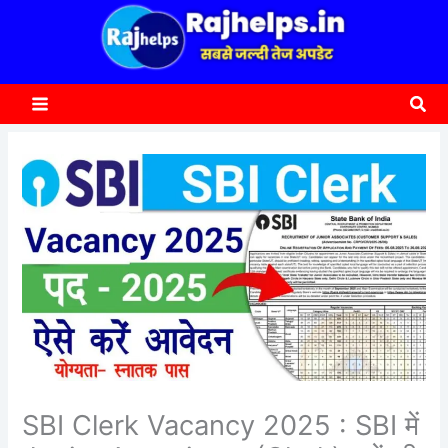
content
a
r
c
Sea
h
SBI Clerk Vacancy 2025 : SBI में