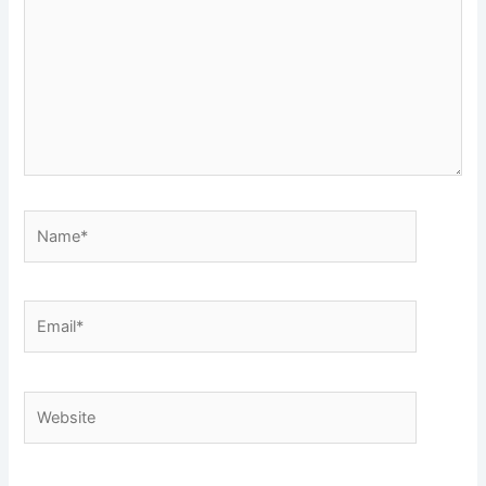
Name*
Email*
Website