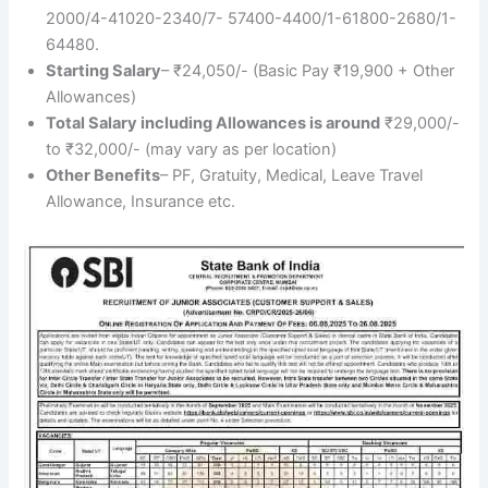
2000/4-41020-2340/7- 57400-4400/1-61800-2680/1-
64480.
Starting Salary
– ₹24,050/- (Basic Pay ₹19,900 + Other
Allowances)
Total Salary including Allowances is around
₹29,000/-
to ₹32,000/- (may vary as per location)
Other Benefits
– PF, Gratuity, Medical, Leave Travel
Allowance, Insurance etc.