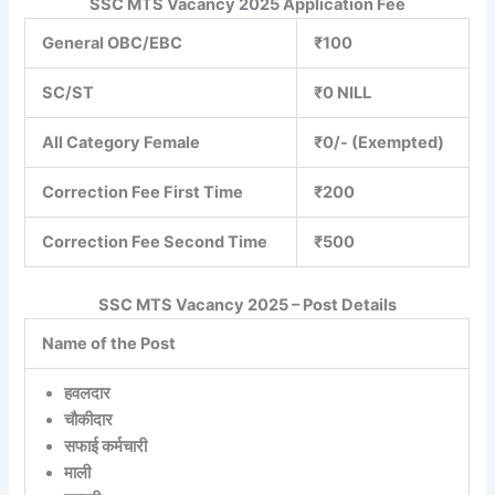
SSC MTS Vacancy 2025 Application Fee
General OBC/EBC
₹100
SC/ST
₹0 NILL
All Category Female
₹0/- (Exempted)
Correction Fee First Time
₹200
Correction Fee Second Time
₹500
SSC MTS Vacancy 2025 – Post Details
Name of the Post
हवलदार
चौकीदार
सफाई कर्मचारी
माली