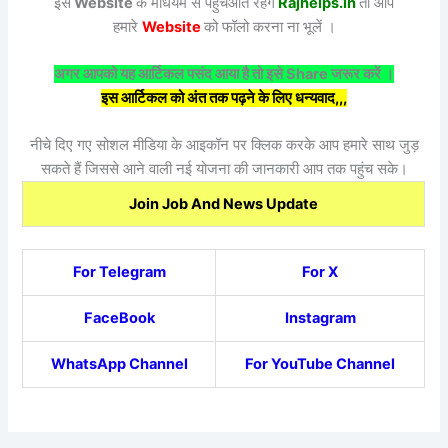
इस
Website
के माधयम से पहुँचआते रहेंगे
Rajhelps.in
तो आप
हमारे
Website
को फॉलो करना ना भूलें ।
अगर आपको यह आर्टिकल पसंद आया है तो इसे Share जरूर करें ।
इस आर्टिकल को अंत तक पढ़ने के लिए धन्यवाद,,,
नीचे दिए गए सोशल मीडिया के आइकॉन पर क्लिक करके आप हमारे साथ जुड़
सकते हैं जिससे आने वाली नई योजना की जानकारी आप तक पहुंच सके।
Join Job And News Update
For Telegram
For X
FaceBook
Instagram
WhatsApp Channel
For YouTube Channel