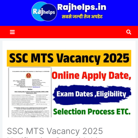
content
a
r
c
Sea
h
SSC MTS Vacancy 2025