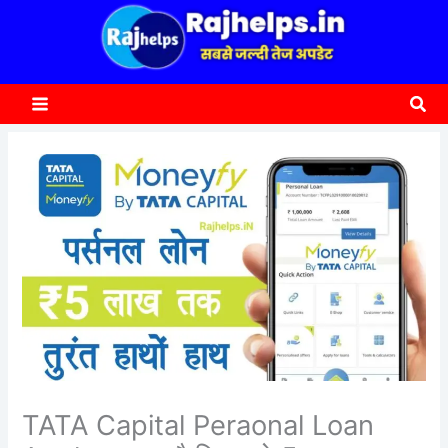
content
a
r
c
Sea
h
TATA Capital Peraonal Loan