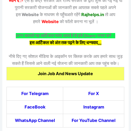
ध्यान दें :-
ऐसे ही केंद्र सरकार और राज्य सरकार के द्वारा शुरू की गई नई या
पुरानी सरकारी योजनाओं की जानकारी हम आपतक सबसे पहले अपने
इस
Website
के माधयम से पहुँचआते रहेंगे
Rajhelps.in
तो आप
हमारे
Website
को फॉलो करना ना भूलें ।
अगर आपको यह आर्टिकल पसंद आया है तो इसे Share जरूर करें ।
इस आर्टिकल को अंत तक पढ़ने के लिए धन्यवाद,,,
नीचे दिए गए सोशल मीडिया के आइकॉन पर क्लिक करके आप हमारे साथ जुड़
सकते हैं जिससे आने वाली नई योजना की जानकारी आप तक पहुंच सके।
Join Job And News Update
For Telegram
For X
FaceBook
Instagram
WhatsApp Channel
For YouTube Channel