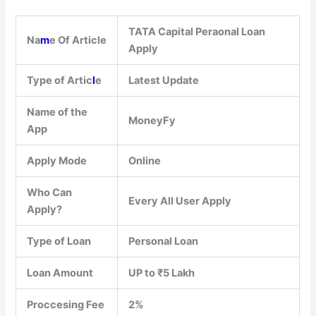
TATA Capital Peraonal Loan
Na
m
e Of Article
Apply
Type of Artic
l
e
Latest Update
Name of the
MoneyFy
App
Apply Mode
Online
Who Can
Every All User Apply
Apply?
Type of Loan
Personal Loan
Loan Amount
UP to ₹5 Lakh
Proccesing Fee
2%