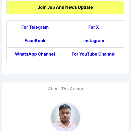
Join Job And News Update
For Telegram
For X
FaceBook
Instagram
WhatsApp Channel
For YouTube Channel
About The Author