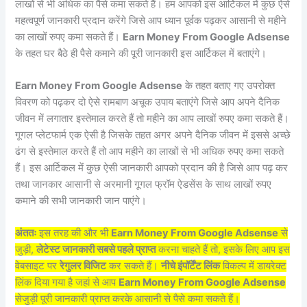
लाखों से भी अधिक का पैसे कमा सकते हैं। हम आपको इस आर्टिकल में कुछ ऐसे
महत्वपूर्ण जानकारी प्रदान करेंगे जिसे आप ध्यान पूर्वक पढ़कर आसानी से महीने
का लाखों रुपए कमा सकते हैं।
Earn Money From Google Adsense
के तहत घर बैठे ही पैसे कमाने की पूरी जानकारी इस आर्टिकल में बताएंगे।
Earn Money From Google Adsense
के तहत बताए गए उपरोक्त
विवरण को पढ़कर दो ऐसे रामबाण अचूक उपाय बताएंगे जिसे आप अपने दैनिक
जीवन में लगातार इस्तेमाल करते हैं तो महीने का आप लाखों रुपए कमा सकते हैं।
गूगल प्लेटफार्म एक ऐसी है जिसके तहत अगर अपने दैनिक जीवन में इससे अच्छे
ढंग से इस्तेमाल करते हैं तो आप महीने का लाखों से भी अधिक रुपए कमा सकते
हैं। इस आर्टिकल में कुछ ऐसी जानकारी आपको प्रदान की है जिसे आप पढ़ कर
तथा जानकार आसानी से अरमानी गूगल फ्रॉम ऐडसेंस के साथ लाखों रुपए
कमाने की सभी जानकारी जान पाएंगे।
अंततः
इस तरह की और भी
Earn Money From Google Adsense
से
जुड़ी,
लेटेस्ट जानकारी सबसे पहले प्राप्त
करना चाहते हैं तो, इसके लिए आप इस
वेबसाइट पर
रेगुलर विजिट
कर सकते हैं।
नीचे इंपॉर्टेंट लिंक
विकल्प में डायरेक्ट
लिंक दिया गया है जहां से आप
Earn Money From Google Adsense
सेजुड़ी पूरी जानकारी प्राप्त करके आसानी से पैसे कमा सकते हैं।