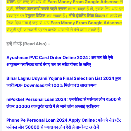
अंततः
इस तरह की और भी
Earn Money From Google Adsense
से
जुड़ी,
लेटेस्ट जानकारी सबसे पहले प्राप्त
करना चाहते हैं तो, इसके लिए आप इस
वेबसाइट पर
रेगुलर विजिट
कर सकते हैं।
नीचे इंपॉर्टेंट लिंक
विकल्प में डायरेक्ट
लिंक दिया गया है जहां से आप
Earn Money From Google Adsense
सेजुड़ी पूरी जानकारी प्राप्त करके आसानी से पैसे कमा सकते हैं।
इन्हें भी पढ़ें (Read Also) –
Ayushman PVC Card Order Online 2024 : अब घर बैठे ऐसे
आयुष्मान प्लास्टिक कार्ड मंगाए घर पर स्पीड पोस्ट के जरिए
Bihar Laghu Udyami Yojana Final Selection List 2024 हुआ
जारी PDF Download करे 100% मिलेगा ₹2 लाख रुपया
mPokket Personal Loan 2024 : एमपोकेट से पर्सनल लोन ₹500 से
लेकर 30000 तक तुरंत खाते में ले जाने लोन अप्लाई प्रक्रिया
Phone Pe Personal Loan 2024 Apply Online : फोन पे से इंस्टेंट
पर्सनल लोन 50000 से ज्यादा का लोन ऐसे ले डायरेक्ट खाते में