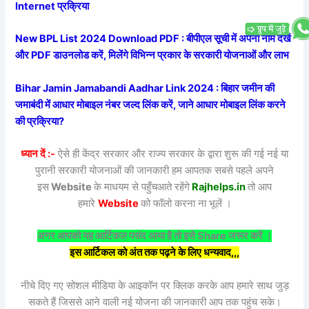
Internet प्रक्रिया
New BPL List 2024 Download PDF : बीपीएल सूची में अपना नाम देखें
और PDF डाउनलोड करें, मिलेंगे विभिन्न प्रकार के सरकारी योजनाओं और लाभ
Bihar Jamin Jamabandi Aadhar Link 2024 : बिहार जमीन की
जमाबंदी में आधार मोबाइल नंबर जल्द लिंक करें, जाने आधार मोबाइल लिंक करने
की प्रक्रिया?
ध्यान दें :-
ऐसे ही केंद्र सरकार और राज्य सरकार के द्वारा शुरू की गई नई या
पुरानी सरकारी योजनाओं की जानकारी हम आपतक सबसे पहले अपने
इस
Website
के माधयम से पहुँचआते रहेंगे
Rajhelps.in
तो आप
हमारे
Website
को फॉलो करना ना भूलें ।
अगर आपको यह आर्टिकल पसंद आया है तो इसे Share जरूर करें ।
इस आर्टिकल को अंत तक पढ़ने के लिए धन्यवाद,,,
नीचे दिए गए सोशल मीडिया के आइकॉन पर क्लिक करके आप हमारे साथ जुड़
सकते हैं जिससे आने वाली नई योजना की जानकारी आप तक पहुंच सके।