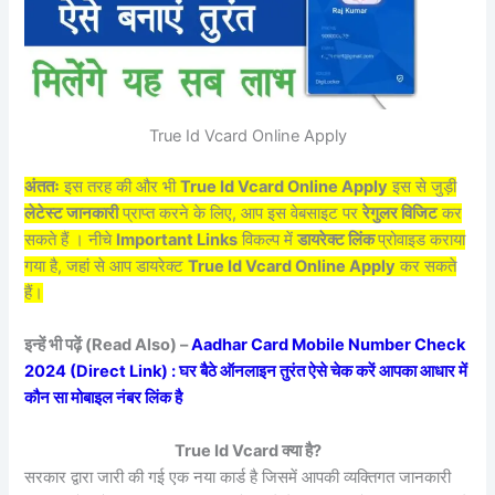
True Id Vcard Online Apply
अंततः
इस तरह की और भी
True Id Vcard Online Apply
इस से जुड़ी
लेटेस्ट जानकारी
प्राप्त करने के लिए, आप इस वेबसाइट पर
रेगुलर विजिट
कर
सकते हैं । नीचे
Important Links
विकल्प में
डायरेक्ट लिंक
प्रोवाइड कराया
गया है, जहां से आप डायरेक्ट
True Id Vcard Online Apply
कर सकते
हैं।
इन्हें भी पढ़ें (Read Also) –
Aadhar Card Mobile Number Check
2024 (Direct Link) : घर बैठे ऑनलाइन तुरंत ऐसे चेक करें आपका आधार में
कौन सा मोबाइल नंबर लिंक है
True Id Vcard क्या है?
सरकार द्वारा जारी की गई एक नया कार्ड है जिसमें आपकी व्यक्तिगत जानकारी