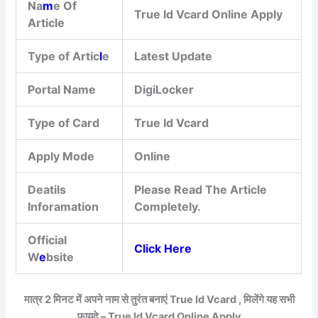
Na
m
e Of
True Id Vcard Online Apply
Article
Type of Artic
l
e
Latest Update
Portal Name
DigiLocker
Type of Card
True Id Vcard
Apply Mode
Online
Deatils
Please Read The Article
Inforamation
Completely.
Official
Click Here
W
e
bsite
मात्र 2 मिनट में अपने नाम से तुरंत बनाएं True Id Vcard , मिलेंगे यह सभी
फायदे – True Id Vcard Online Apply