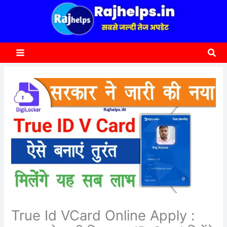
content
a
r
c
Sea
h
True Id VCard Online Apply :