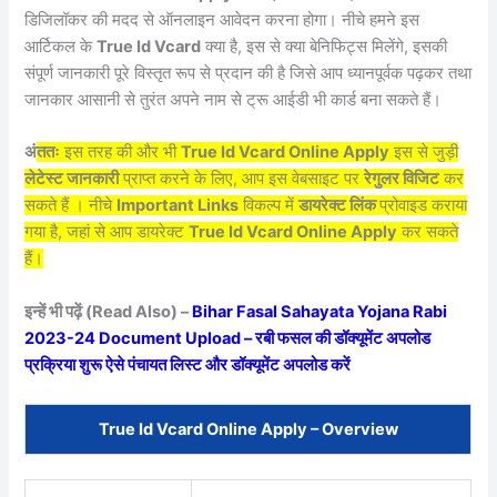
डिजिलॉकर की मदद से ऑनलाइन आवेदन करना होगा। नीचे हमने इस
आर्टिकल के
True Id Vcard
क्या है, इस से क्या बेनिफिट्स मिलेंगे, इसकी
संपूर्ण जानकारी पूरे विस्तृत रूप से प्रदान की है जिसे आप ध्यानपूर्वक पढ़कर तथा
जानकार आसानी से तुरंत अपने नाम से ट्रू आईडी भी कार्ड बना सकते हैं।
अं
ततः
इस तरह की और भी
True Id Vcard Online Apply
इस से जुड़ी
लेटेस्ट जानकारी
प्राप्त करने के लिए, आप इस वेबसाइट पर
रेगुलर विजिट
कर
सकते हैं । नीचे
Important Links
विकल्प में
डायरेक्ट लिंक
प्रोवाइड कराया
गया है, जहां से आप डायरेक्ट
True Id Vcard Online Apply
कर सकते
हैं।
इन्हें भी पढ़ें (Read Also) –
Bihar Fasal Sahayata Yojana Rabi
2023-24 Document Upload – रबी फसल की डॉक्यूमेंट अपलोड
प्रक्रिया शुरू ऐसे पंचायत लिस्ट और डॉक्यूमेंट अपलोड करें
True Id Vcard Online Apply – Overview