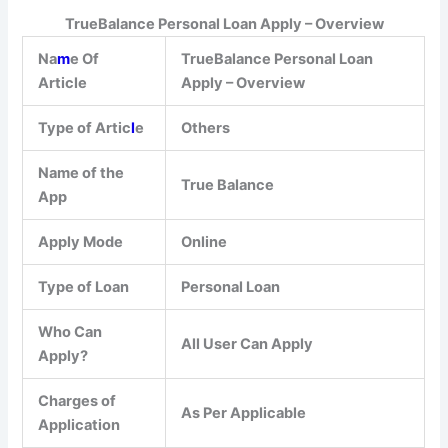
TrueBalance Personal Loan Apply – Overview
Na
m
e Of
TrueBalance Personal Loan
Article
Apply – Overview
Type of Artic
l
e
Others
Name of the
True Balance
App
Apply Mode
Online
Type of Loan
Personal Loan
Who Can
All User Can Apply
Apply?
Charges of
As Per Applicable
Application