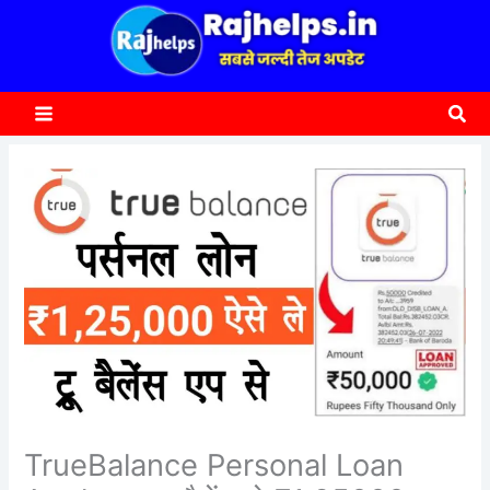
content
a
r
c
Sea
h
TrueBalance Personal Loan