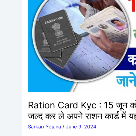
जून
को
ब्लॉक
हो
जाएगा
राशन
कार्ड,
उस
से
पहले
जल्द
कर
ले
Ration Card Kyc : 15 जून को ब
अपने
जल्द कर ले अपने राशन कार्ड में 
राशन
कार्ड
Sarkari Yojana
/
June 9, 2024
में