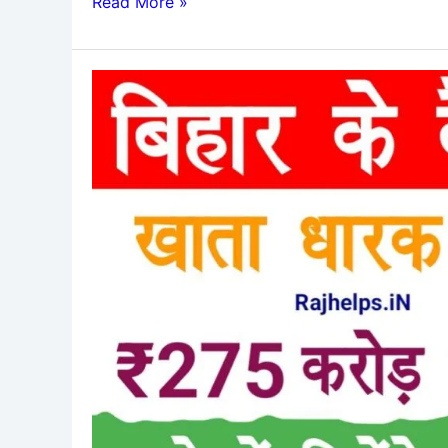
Read More »
Bihar
Bank
Account
Holder
Big
Update
:
बिहार
के
बैंक
खाताधारकों
को
अब
मिलेंगे