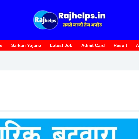
te
Sarkari Yojana
Latest Job
Admit Card
Result
A