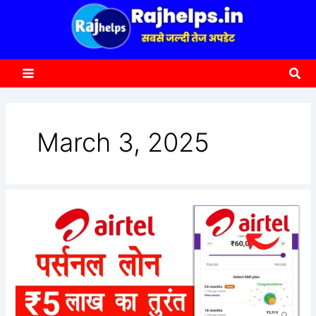
content
a
r
c
Sea
h
March 3, 2025
Airtel
Personal
Loan
Apply
2025
–
एयरटेल