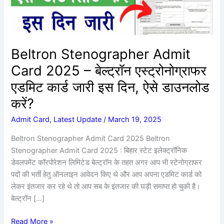
एस्ट्रोनोग्राफर
एडमिट
कार्ड
जारी
Beltron Stenographer Admit
इस
Card 2025 – बेल्ट्रॉन एस्ट्रोनोग्राफर
दिन,
ऐसे
एडमिट कार्ड जारी इस दिन, ऐसे डाउनलोड
डाउनलोड
करें?
करें?
Admit Card
,
Latest Update
/
March 19, 2025
Beltron Stenographer Admit Card 2025 Beltron
Stenographer Admit Card 2025 : बिहार स्टेट इलेक्ट्रॉनिक
डेवलपमेंट कॉरपोरेशन लिमिटेड बेल्ट्रॉन के तहत अगर आप भी स्टेनोग्राफर
पदों की भर्ती हेतु ऑनलाइन आवेदन किए थे और आप अपना एडमिट कार्ड को
लेकर इंतजार कर रहे थे तो आप सब के इंतजार की घड़ी समाप्त हो चुकी है।
बेल्ट्रॉन […]
Read More »