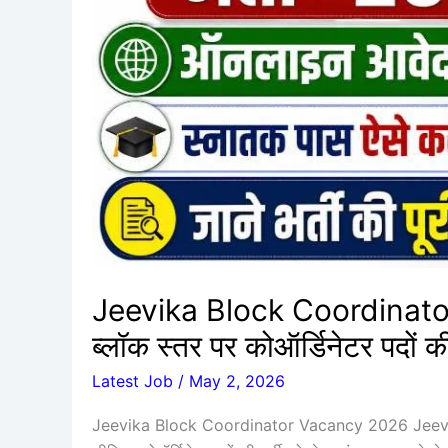
जीविका
ब्लॉक
स्तर
पर
कोऑर्डिनेटर
पदों
की
भर्ती
ऑनलाइन
घर
बैठे
Jeevika Block Coordinator
ऐसे
ब्लॉक स्तर पर कोऑर्डिनेटर पदों क
आवेदन
करें
Latest Job
/
May 2, 2026
Jeevika Block Coordinator Vacancy 2026 Jeevi