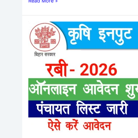
Read More »
Krishi
Input
Anudan
Yojana
Rabi
2026
Panchayat
List
:
कृषि
इनपुट
अनुदान
योजना
की