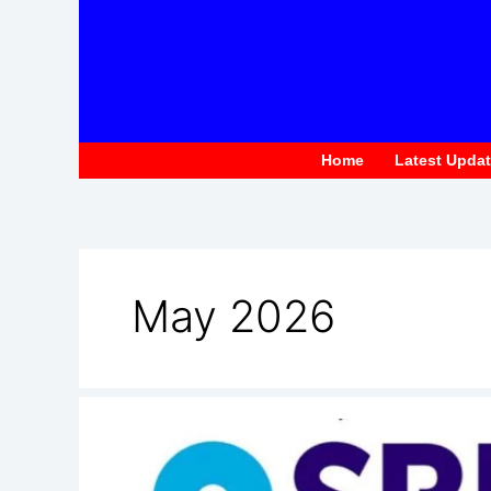
to
content
Home
Latest Upda
May 2026
SBI
Pre
Approved