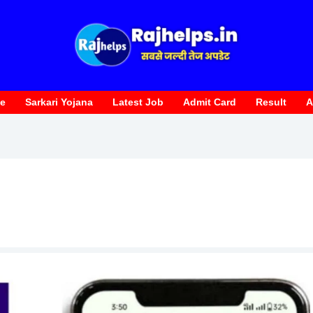
te
Sarkari Yojana
Latest Job
Admit Card
Result
A