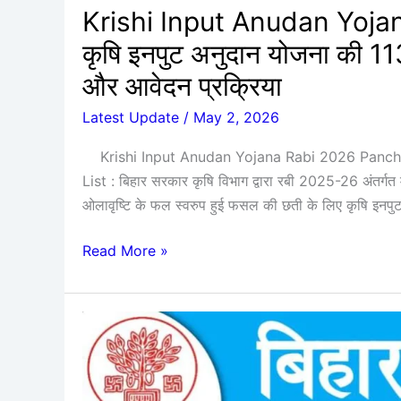
1130
Krishi Input Anudan Yoja
पंचायत
कृषि इनपुट अनुदान योजना की 11
लिस्ट
और आवेदन प्रक्रिया
जारी,
जाने
Latest Update
/
May 2, 2026
पंचायत
नियम
Krishi Input Anudan Yojana Rabi 2026 Pancha
और
List : बिहार सरकार कृषि विभाग द्वारा रबी 2025-26 अंतर्गत म
आवेदन
ओलावृष्टि के फल स्वरुप हुई फसल की छती के लिए कृषि इनपुट
प्रक्रिया
Read More »
How
to
Check
And