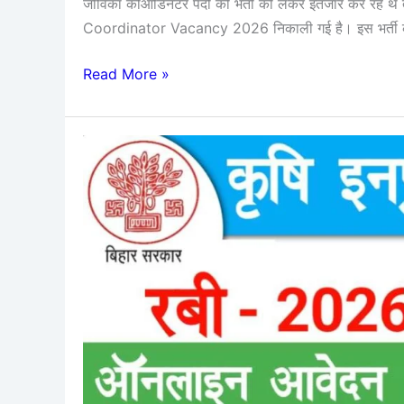
जीविका कोऑर्डिनेटर पदों की भर्ती को लेकर इंतजार कर रहे 
Coordinator Vacancy 2026 निकाली गई है। इस भर्ती की आ
Read More »
Krishi
Input
Anudan
Yojana
Rabi
2026
Online
Apply
:
कृषि
इनपुट