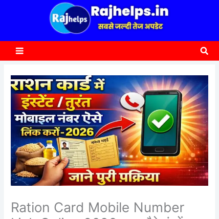
content
a
r
c
Sea
h
Ration Card Mobile Number