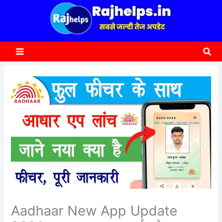
content
a
r
c
Sea
h
Aadhaar New App Update