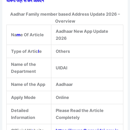
घोषणा पत्र से करें आवेदन
Aadhar Family member based Address Update 2026 –
Overview
Aadhaar New App Update
Na
m
e Of Article
2026
Type of Artic
l
e
Others
Name of the
UIDAI
Department
Name of the App
Aadhaar
Apply Mode
Online
Detailed
Please Read the Article
Information
Completely