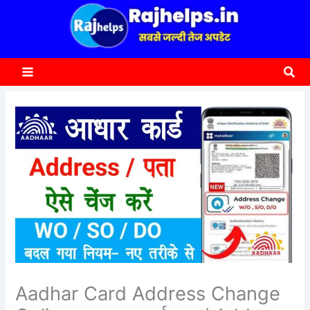
content
a
r
c
Sea
h
Aadhar Card Address Change