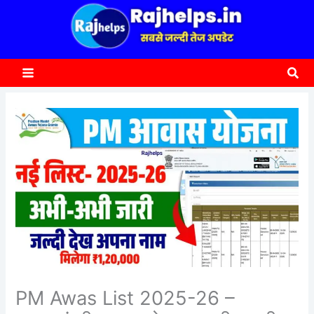
content
a
r
c
Sea
h
PM Awas List 2025-26 –