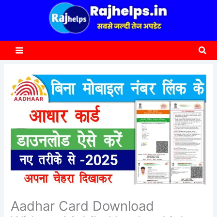
content
a
r
c
Sea
h
Aadhar Card Download