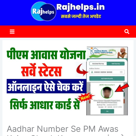
content
a
r
c
Sea
h
Aadhar Number Se PM Awas