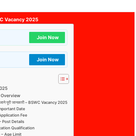
C Vacancy 2025
Join Now
Join Now
2025
 Overview
र्ती जाने पूरी जानकारी – BSWC Vacancy 2025
mportant Date
pplication Fee
Post Details
tion Qualification
– Age Limit