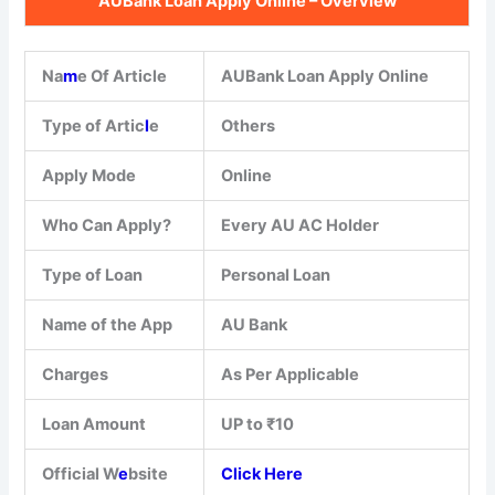
AUBank Loan Apply Online – Overview
Na
m
e Of Article
AUBank Loan Apply Online
Type of Artic
l
e
Others
Apply Mode
Online
Who Can Apply?
Every AU AC Holder
Type of Loan
Personal Loan
Name of the App
AU Bank
Charges
As Per Applicable
Loan Amount
UP to ₹10
Official W
e
bsite
Click Here