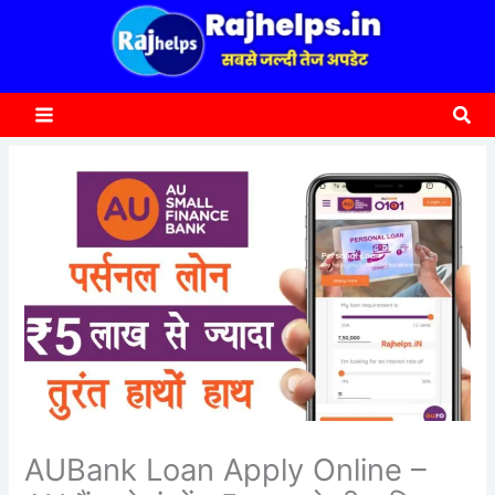
content
a
r
c
Sea
h
AUBank Loan Apply Online –