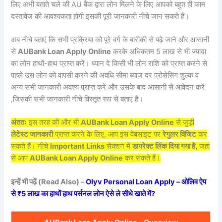
लिए अभी बताते चले की AU बैंक द्वारा लोन मिलने के लिए आपको बहुत ही काम
दस्तावेज की आवश्यकता होगी इसकी पूरी जानकारी नीचे जान सकते हैं।
अब नीचे बताएं कि सभी प्रक्रिया को पूरे वर्ग के बारीकी से पढ़े जाने और आसानी
से
AUBank Loan Apply Online
करके अधिकतम 5 लाख से भी ज्यादा
का लोन हाथों-हाथ प्राप्त करें। ध्यान दे किसी भी लोन राशि को प्राप्त करने से
पहले उस लोन को वापसी करने की अवधि सीमा ब्याज दर प्रोसेसिंग शुल्क व
अन्य सभी जानकारी अवश्य प्राप्त करें और उसके बाद आसानी से आवेदन करें
,जिसकी सभी जानकारी नीचे विस्तृत रूप से बताएं है।
अंततः
इस तरह की और भी
AUBank Loan Apply Online
से जुड़ी
लेटेस्ट जानकारी
प्राप्त करने के लिए, आप इस वेबसाइट पर
रेगुलर विजिट
कर
सकते हैं। नीचे
Important Links
सेक्शन में
डायरेक्ट लिंक दिया गया है,
जहां
से आप
AUBank Loan Apply Online
कर सकते हैं।
इन्हें भी पढ़ें (Read Also) –
Olyv Personal Loan Apply – ओलिव ऐप
से ₹5 लाख का हाथों हाथ पर्सनल लोन ऐसे ले सीधे खाते में?