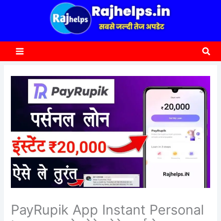
content
a
r
c
Sea
h
PayRupik App Instant Personal