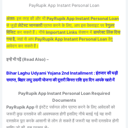
PayRupik App Instant Personal Loan
अंततः
इस तरह की और भी
PayRupik App Instant Personal Loan
से जुड़ी
लेटेस्ट जानकारी
प्राप्त करने के लिए, आप इस वेबसाइट पर
रेगुलर
विजिट
कर सकते हैं। नीचे
Important Links
सेक्शन में
डायरेक्ट लिंक दिया
गया है,
जहां से आप
PayRupik App Instant Personal Loan
हेतु
आवेदन कर सकते हैं।
इन्हें भी पढ़ें (Read Also) –
Bihar Laghu Udyami Yojana 2nd Installment : इंतजार की घड़ी
समाप्त, बिहार लघु उद्यमी योजना की दूसरी किस्त राशि इस दिन आपके खाते में
PayRupik App Instant Personal Loan Required
Documents
PayRupik App
से इंस्टेंट पर्सनल लोन प्राप्त करने के लिए आवेदकों को
जरूरी कुछ दस्तावेज की आवश्यकता होगी इसलिए नीचे बताई गई यह सभी
दस्तावेज पूरा करके आसानी से लोन ले सकते हैं जरूरी यह सभी दस्तावेज होनी
चाहिए जो की, इस प्रकार से-