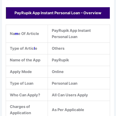
PayRupik App Instant Personal Loan – Overview
PayRupik App Instant
Na
m
e Of Article
Personal Loan
Type of Artic
l
e
Others
Name of the App
PayRupik
Apply Mode
Online
Type of Loan
Personal Loan
Who Can Apply?
All Can Users Apply
Charges of
As Per Applicable
Application