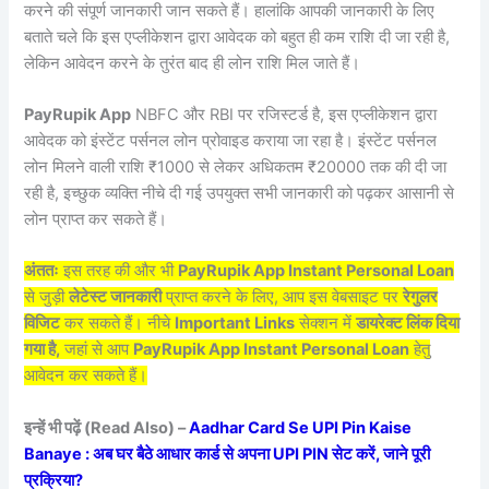
करने की संपूर्ण जानकारी जान सकते हैं। हालांकि आपकी जानकारी के लिए
बताते चले कि इस एप्लीकेशन द्वारा आवेदक को बहुत ही कम राशि दी जा रही है,
लेकिन आवेदन करने के तुरंत बाद ही लोन राशि मिल जाते हैं।
PayRupik App
NBFC और RBI पर रजिस्टर्ड है, इस एप्लीकेशन द्वारा
आवेदक को इंस्टेंट पर्सनल लोन प्रोवाइड कराया जा रहा है। इंस्टेंट पर्सनल
लोन मिलने वाली राशि ₹1000 से लेकर अधिकतम ₹20000 तक की दी जा
रही है, इच्छुक व्यक्ति नीचे दी गई उपयुक्त सभी जानकारी को पढ़कर आसानी से
लोन प्राप्त कर सकते हैं।
अंततः
इस तरह की और भी
PayRupik App Instant Personal Loan
से जुड़ी
लेटेस्ट जानकारी
प्राप्त करने के लिए, आप इस वेबसाइट पर
रेगुलर
विजिट
कर सकते हैं। नीचे
Important Links
सेक्शन में
डायरेक्ट लिंक दिया
गया है,
जहां से आप
PayRupik App Instant Personal Loan
हेतु
आवेदन कर सकते हैं।
इन्हें भी पढ़ें (Read Also) –
Aadhar Card Se UPI Pin Kaise
Banaye : अब घर बैठे आधार कार्ड से अपना UPI PIN सेट करें, जाने पूरी
प्रक्रिया?