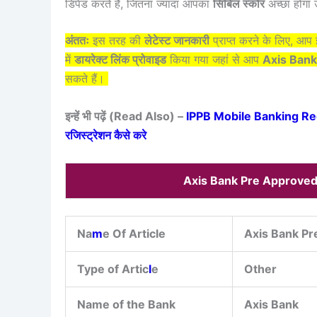
डिपेंड करते हैं, जितना ज्यादा आपका
सिबिल स्कोर
अच्छा होगा 
अंततः
इस तरह की
लेटेस्ट जानकारी
प्राप्त करने के लिए, आ
में
डायरेक्ट लिंक प्रोवाइड
किया गया जहां से आप
Axis Bank
सकते हैं।
इन्हें भी पढ़ें (Read Also) –
IPPB Mobile Banking Regi
रजिस्ट्रेशन कैसे करे
Axis Bank Pre Approved
Na
m
e Of Article
Axis Bank Pr
Type of Artic
l
e
Other
Name of the Bank
Axis Bank