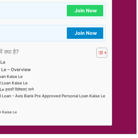
Join Now
Join Now
ं क्या है?
 Le
 Le – Overview
 Loan Kaise Le
al Loan Kaise Le
इसकी विशेषताएं जाने
l Loan – Axis Bank Pre Approved Personal Loan Kaise Le
n Kaise Le