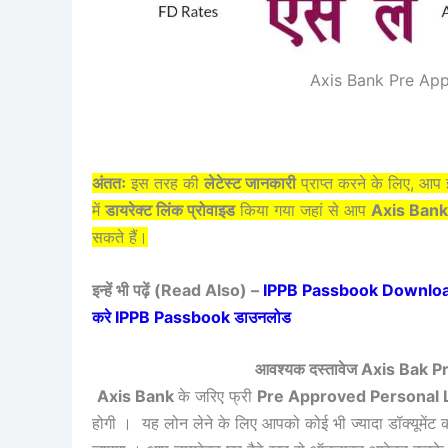
Axis Bank Pre App
अंततः
इस तरह की
लेटेस्ट जानकारी
प्राप्त करने के लिए, आ
में
डायरेक्ट लिंक प्रोवाइड
किया गया जहां से आप
Axis Bank
सकते हैं।
इन्हें भी पढ़ें (Read Also) –
IPPB Passbook Download Kais
करे IPPB Passbook डाउनलोड
आवश्यक दस्तावेज Axis Bak
Axis Bank
के जरिए फ्री
Pre Approved Personal 
होगी । यह लोन लेने के लिए आपको कोई भी ज्यादा डॉक्यूमेंट की