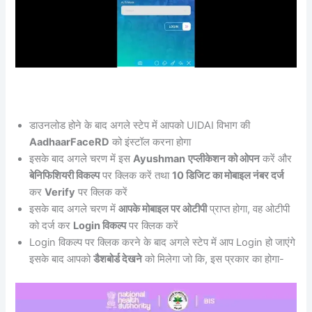
डाउनलोड होने के बाद अगले स्टेप में आपको UIDAI विभाग की
AadhaarFaceRD
को इंस्टॉल करना होगा
इसके बाद अगले चरण में इस
Ayushman
एप्लीकेशन को ओपन
करें और
बेनिफिशियरी विकल्प
पर क्लिक करें तथा
10 डिजिट का मोबाइल नंबर दर्ज
कर
Verify
पर क्लिक करें
इसके बाद अगले चरण में
आपके मोबाइल पर ओटीपी
प्राप्त होगा, वह ओटीपी
को दर्ज कर
Login विकल्प
पर क्लिक करें
Login विकल्प पर क्लिक करने के बाद अगले स्टेप में आप Login हो जाएंगे
इसके बाद आपको
डैशबोर्ड देखने
को मिलेगा जो कि, इस प्रकार का होगा-