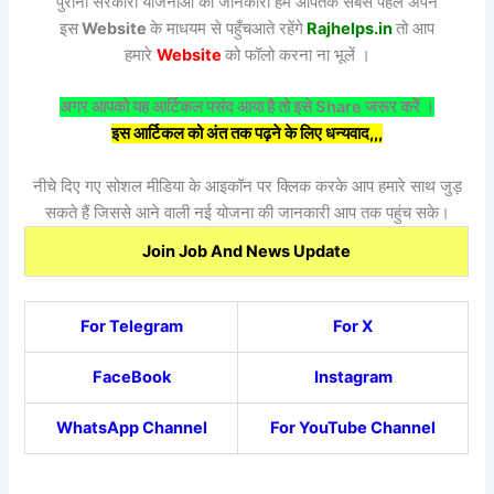
पुरानी सरकारी योजनाओं की जानकारी हम आपतक सबसे पहले अपने
इस
Website
के माधयम से पहुँचआते रहेंगे
Rajhelps.in
तो आप
हमारे
Website
को फॉलो करना ना भूलें ।
अगर आपको यह आर्टिकल पसंद आया है तो इसे Share जरूर करें ।
इस आर्टिकल को अंत तक पढ़ने के लिए धन्यवाद,,,
नीचे दिए गए सोशल मीडिया के आइकॉन पर क्लिक करके आप हमारे साथ जुड़
सकते हैं जिससे आने वाली नई योजना की जानकारी आप तक पहुंच सके।
Join Job And News Update
For Telegram
For X
FaceBook
Instagram
WhatsApp Channel
For YouTube Channel