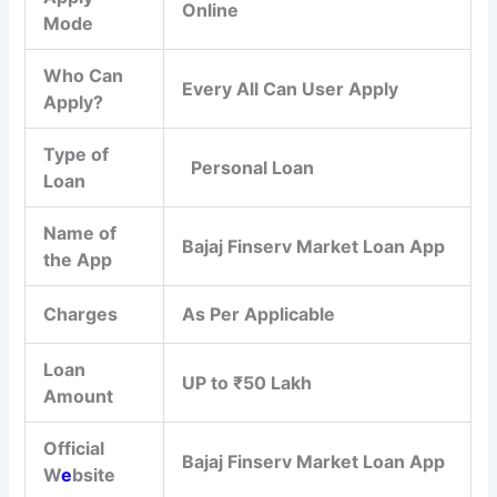
Online
Mode
Who Can
Every All Can User Apply
Apply?
Type of
Personal Loan
Loan
Name of
Bajaj Finserv Market Loan App
the App
Charges
As Per Applicable
Loan
UP to ₹50 Lakh
Amount
Official
Bajaj Finserv Market Loan App
W
e
bsite