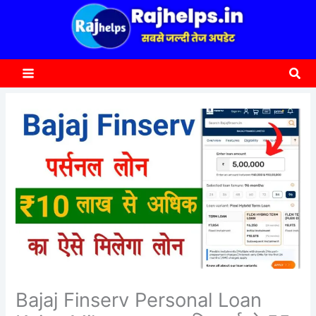
content
a
r
c
Sea
h
Bajaj Finserv Personal Loan