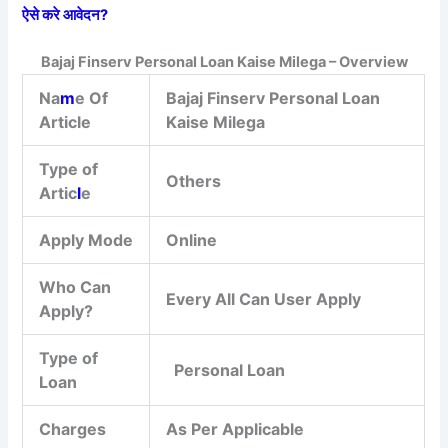
ऐसे करे आवेदन
?
Bajaj Finserv Personal Loan Kaise Milega – Overview
Na
m
e Of
Bajaj Finserv Personal Loan
Article
Kaise Milega
Type of
Others
Artic
l
e
Apply Mode
Online
Who Can
Every All Can User Apply
Apply?
Type of
Personal Loan
Loan
Charges
As Per Applicable