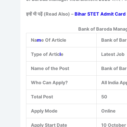
इन्हें भी पढ़ें (Read Also) –
Bihar STET Admit Card 2025
Bank of Baroda Mana
Na
m
e Of Article
Bank of Ba
Type of Artic
l
e
Latest Job
Name of the Post
Bank of Ba
Who Can Apply?
All India A
Total Post
50
Apply Mode
Online
Apply Start Date
10 October