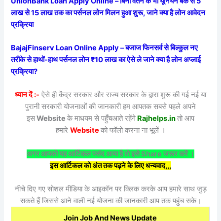
UnionBank Loan Apply Online – बिना वेतन के भी यूनियन बैंक से 5
लाख से 15 लाख तक का पर्सनल लोन मिलन हुआ शुरू, जाने क्या है लोन आवेदन
प्रक्रिया
BajajFinserv Loan Online Apply – बजाज फिनसर्व से बिल्कुल नए
तरीके से हाथों-हाथ पर्सनल लोन ₹10 लाख का ऐसे ले जाने क्या है लोन अप्लाई
प्रक्रिया?
ध्यान दें :-
ऐसे ही केंद्र सरकार और राज्य सरकार के द्वारा शुरू की गई नई या
पुरानी सरकारी योजनाओं की जानकारी हम आपतक सबसे पहले अपने
इस
Website
के माधयम से पहुँचआते रहेंगे
Rajhelps.in
तो आप
हमारे
Website
को फॉलो करना ना भूलें ।
अगर आपको यह आर्टिकल पसंद आया है तो इसे Share जरूर करें ।
इस आर्टिकल को अंत तक पढ़ने के लिए धन्यवाद,,,
नीचे दिए गए सोशल मीडिया के आइकॉन पर क्लिक करके आप हमारे साथ जुड़
सकते हैं जिससे आने वाली नई योजना की जानकारी आप तक पहुंच सके।
Join Job And News Update