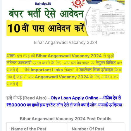
Bihar Anganwadi Vacancy 2024
अंततः
इस तरह की
Bihar Anganwadi Vacancy 2024
से जुड़ी
लेटेस्ट जानकारी
प्राप्त करने के लिए, आप इस वेबसाइट पर
रेगुलर विजिट
कर
सकते हैं । नीचे
Important Links
सेक्शन में
डायरेक्ट लिंक प्रोवाइड
किया
गया है,जहां से आप
Anganwadi Vacancy 2024
के लिए आवेदन कर
सकते हैं ।
इन्हें भी पढ़ें (Read Also) –
Olyv Loan Apply Online – ओलिव ऐप से
₹500000 का हाथों हाथ इंस्टेंट लोन ऐसे ले जाने क्या है लोन अप्लाई प्रक्रिया
Bihar Anganwadi Vacancy 2024 Post Deatils
Name of the Post
Number Of Post