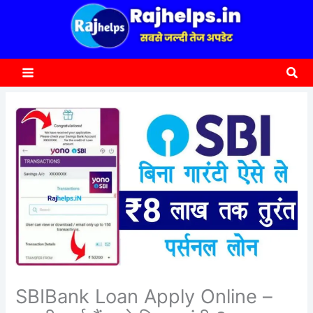
content
a
r
c
Sea
h
SBIBank Loan Apply Online –