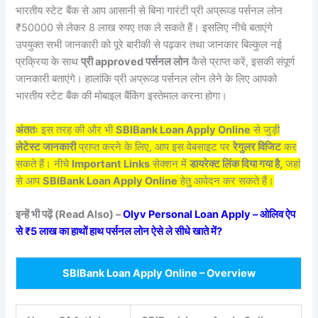
भारतीय स्टेट बैंक से आप आसानी से बिना गारंटी प्री अप्रूव्ड पर्सनल लोन
₹50000 से लेकर 8 लाख रुपए तक ले सकते हैं। इसलिए नीचे बताएंगे
उपयुक्त सभी जानकारी को पूरे बारीकी से पढ़कर तथा जानकार बिल्कुल नई
प्रक्रिया के साथ
प्री approved पर्सनल लोन
कैसे प्राप्त करें, इसकी संपूर्ण
जानकारी बताएंगे। हालांकि प्री अप्रूव्ड पर्सनल लोन लेने के लिए आपको
भारतीय स्टेट बैंक की मोबाइल बैंकिंग इस्तेमाल करना होगा।
अंततः
इस तरह की और भी
SBIBank Loan Apply Online
से जुड़ी
लेटेस्ट जानकारी
प्राप्त करने के लिए, आप इस वेबसाइट पर
रेगुलर विजिट
कर
सकते हैं। नीचे
Important Links
सेक्शन में
डायरेक्ट लिंक दिया गया है,
जहां
से आप
SBIBank Loan Apply Online
हेतु आवेदन कर सकते हैं।
इन्हें भी पढ़ें (Read Also) –
Olyv Personal Loan Apply – ओलिव ऐप
से ₹5 लाख का हाथों हाथ पर्सनल लोन ऐसे ले सीधे खाते में?
SBIBank Loan Apply Online – Overview