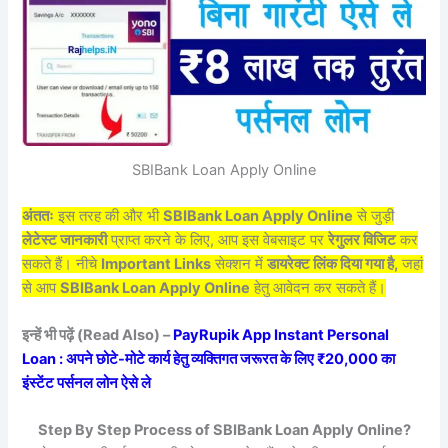
SBIBank Loan Apply Online
अंततः
इस तरह की और भी
SBIBank Loan Apply Online
से जुड़ी
लेटेस्ट जानकारी
प्राप्त करने के लिए, आप इस वेबसाइट पर
रेगुलर विजिट
कर
सकते हैं। नीचे
Important Links
सेक्शन में
डायरेक्ट लिंक दिया गया है,
जहां
से आप
SBIBank Loan Apply Online
हेतु आवेदन कर सकते हैं।
इन्हें भी पढ़ें (Read Also) –
PayRupik App Instant Personal
Loan : अपने छोटे-मोटे कार्य हेतु व्यक्तिगत जरूरत के लिए ₹20,000 का
इंस्टेंट पर्सनल लोन ऐसे ले
Step By Step Process of SBIBank Loan Apply Online?