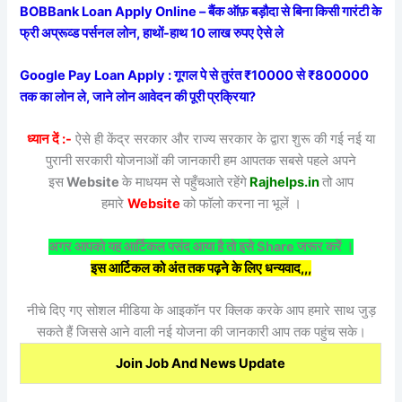
BOBBank Loan Apply Online – बैंक ऑफ़ बड़ौदा से बिना किसी गारंटी के
फ्री अप्रूव्ड पर्सनल लोन, हाथों-हाथ 10 लाख रुपए ऐसे ले
Google Pay Loan Apply : गूगल पे से तुरंत ₹10000 से ₹800000
तक का लोन ले, जाने लोन आवेदन की पूरी प्रक्रिया?
ध्यान दें :-
ऐसे ही केंद्र सरकार और राज्य सरकार के द्वारा शुरू की गई नई या
पुरानी सरकारी योजनाओं की जानकारी हम आपतक सबसे पहले अपने
इस
Website
के माधयम से पहुँचआते रहेंगे
Rajhelps.in
तो आप
हमारे
Website
को फॉलो करना ना भूलें ।
अगर आपको यह आर्टिकल पसंद आया है तो इसे Share जरूर करें ।
इस आर्टिकल को अंत तक पढ़ने के लिए धन्यवाद,,,
नीचे दिए गए सोशल मीडिया के आइकॉन पर क्लिक करके आप हमारे साथ जुड़
सकते हैं जिससे आने वाली नई योजना की जानकारी आप तक पहुंच सके।
Join Job And News Update