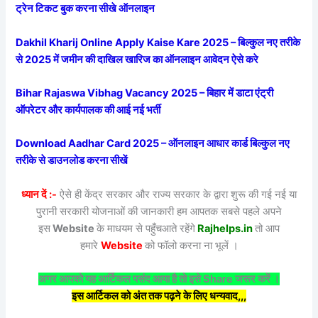
ट्रेन टिकट बुक करना सीखे ऑनलाइन
Dakhil Kharij Online Apply Kaise Kare 2025 – बिल्कुल नए तरीके
से 2025 में जमीन की दाखिल खारिज का ऑनलाइन आवेदन ऐसे करे
Bihar Rajaswa Vibhag Vacancy 2025 – बिहार में डाटा एंट्री
ऑपरेटर और कार्यपालक की आई नई भर्ती
Download Aadhar Card 2025 – ऑनलाइन आधार कार्ड बिल्कुल नए
तरीके से डाउनलोड करना सीखें
ध्यान दें :-
ऐसे ही केंद्र सरकार और राज्य सरकार के द्वारा शुरू की गई नई या
पुरानी सरकारी योजनाओं की जानकारी हम आपतक सबसे पहले अपने
इस
Website
के माधयम से पहुँचआते रहेंगे
Rajhelps.in
तो आप
हमारे
Website
को फॉलो करना ना भूलें ।
अगर आपको यह आर्टिकल पसंद आया है तो इसे Share जरूर करें ।
इस आर्टिकल को अंत तक पढ़ने के लिए धन्यवाद,,,