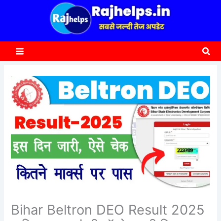
content
a
r
c
Sea
h
Bihar Beltron DEO Result 2025