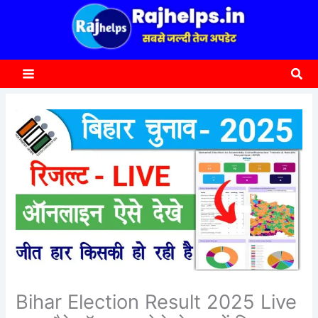
content
a
r
c
Sea
h
Bihar Election Result 2025 Live