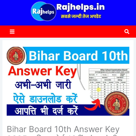
content
a
r
c
Sea
h
Bihar Board 10th Answer Key