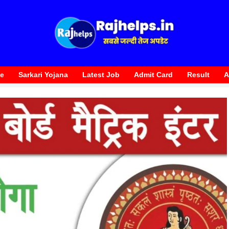
te
Sarkari Yojana
Latest Job
Admit Card
Result
A