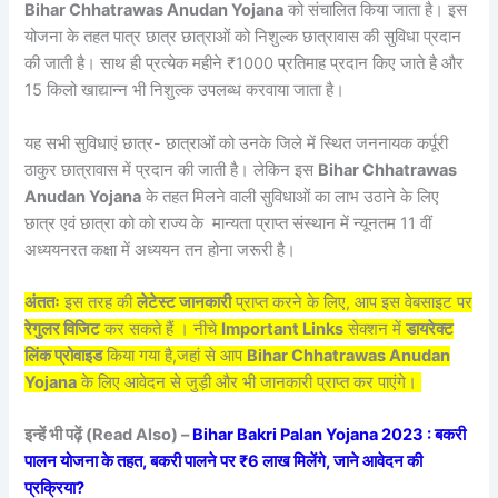
Bihar Chhatrawas Anudan Yojana
को संचालित किया जाता है।
इस
योजना के तहत पात्र छात्र छात्राओं को निशुल्क छात्रावास की सुविधा प्रदान
की जाती है। साथ ही प्रत्येक महीने ₹1000 प्रतिमाह प्रदान किए जाते है और
15 किलो खाद्यान्न भी निशुल्क उपलब्ध करवाया जाता है।
यह सभी सुविधाएं छात्र- छात्राओं को उनके जिले में स्थित जननायक कर्पूरी
ठाकुर छात्रावास में प्रदान की जाती है। लेकिन इस
Bihar Chhatrawas
Anudan Yojana
के तहत मिलने वाली सुविधाओं का लाभ उठाने के लिए
छात्र एवं छात्रा को को राज्य के मान्यता प्राप्त संस्थान में न्यूनतम 11 वीं
अध्ययनरत कक्षा में अध्ययन तन होना जरूरी है।
अंततः
इस तरह की
लेटेस्ट जानकारी
प्राप्त करने के लिए, आप इस वेबसाइट पर
रेगुलर विजिट
कर सकते हैं । नीचे
Important Links
सेक्शन में
डायरेक्ट
लिंक प्रोवाइड
किया गया है,जहां से आप
Bihar Chhatrawas Anudan
Yojana
के लिए आवेदन से जुड़ी और भी जानकारी प्राप्त कर पाएंगे।
इन्हें भी पढ़ें (Read Also) –
Bihar Bakri Palan Yojana 2023 : बकरी
पालन योजना के तहत, बकरी पालने पर ₹6 लाख मिलेंगे, जाने आवेदन की
प्रक्रिया?