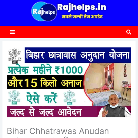
content
a
r
c
Sea
h
Bihar Chhatrawas Anudan