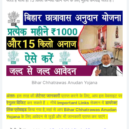
जाता है साथ ही 15 किलो अन्यवी खाने पीने के लिए मुहैया करवाई जाती है।
Bihar Chhatrawas Anudan Yojana
अंततः
इस तरह की
लेटेस्ट जानकारी
प्राप्त करने के लिए, आप इस वेबसाइट पर
रेगुलर विजिट
कर सकते हैं । नीचे
Important Links
सेक्शन में
डायरेक्ट
लिंक प्रोवाइड
किया गया है,जहां से आप
Bihar Chhatrawas Anudan
Yojana
के लिए आवेदन से जुड़ी और भी जानकारी प्राप्त कर पाएंगे।