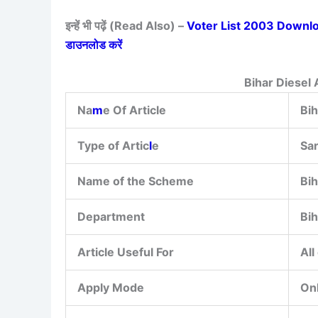
इन्हें भी पढ़ें (Read Also) –
Voter List 2003 Download –
डाउनलोड करें
Bihar Diesel
Na
m
e Of Article
Bi
Type of Artic
l
e
Sar
Name of the Scheme
Bih
Department
Bih
Article Useful For
All
Apply Mode
On