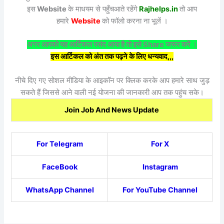
इस
Website
के माधयम से पहुँचआते रहेंगे
Rajhelps.in
तो आप
हमारे
Website
को फॉलो करना ना भूलें ।
अगर आपको यह आर्टिकल पसंद आया है तो इसे Share जरूर करें ।
इस आर्टिकल को अंत तक पढ़ने के लिए धन्यवाद,,,
नीचे दिए गए सोशल मीडिया के आइकॉन पर क्लिक करके आप हमारे साथ जुड़
सकते हैं जिससे आने वाली नई योजना की जानकारी आप तक पहुंच सके।
Join Job And News Update
For Telegram
For X
FaceBook
Instagram
WhatsApp Channel
For YouTube Channel