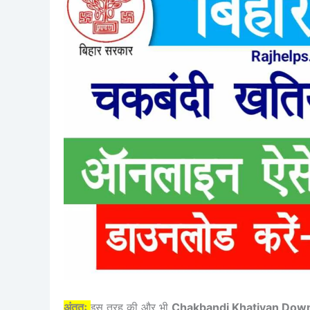
अंततः
इस तरह की और भी
Chakbandi Khatiyan Dow