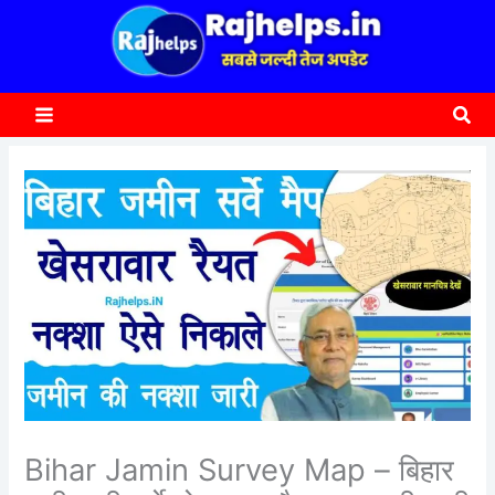
content
a
r
c
Sea
h
Bihar Jamin Survey Map – बिहार