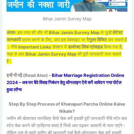
Bihar Jamin Survey Map
अंततः
इस तरह की और भी
Bihar Jamin Survey Map
से जु़डी
लेटेस्ट
जानकारी
प्राप्त करने के लिए, आप इस वेबसाइट पर
रेगुलर विजिट
कर सकते हैं
। नीचे
Important Links
सेक्शन में
डायरेक्ट लिंक प्रोवाइड
किया गया हैं,
जहां से आप
Bihar Jamin Survey Map
की पूरी जानकारी जान सकते
हैं।
इन्हें भी पढ़ें (Read Also) –
Bihar Marriage Registration Online
2024 – अब घर बैठे विवाह निबंधन हेतु ऑनलाइन ऐसे करें आवेदन नया पोर्टल
हुआ लॉन्च
Step By Step Process of Khanapuri Parcha Online Kaise
Nikale?
जमीन की खेसरवार मानचित्र कैसे चेक करें इसकी पूरी जानकारी नीचे स्टेप बाय
स्टेप चेक करने की प्रक्रिया बताएं है जिसे आप पढ़कर आसानी से जान पाएंगे।
लेकिन उस से पहले जमीन की खानापूरी पर्चा कैसे ऑनलाइन चेक करें इसकी