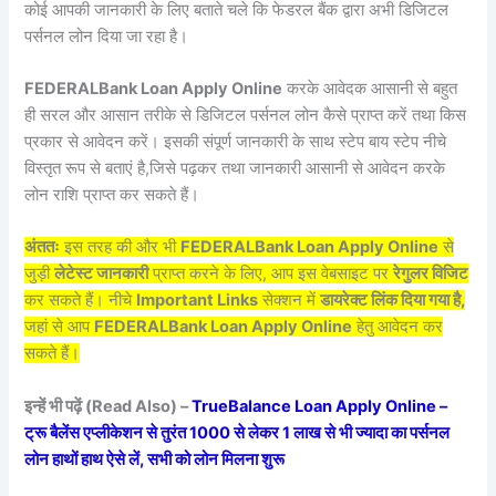
कोई आपकी जानकारी के लिए बताते चले कि फेडरल बैंक द्वारा अभी डिजिटल
पर्सनल लोन दिया जा रहा है।
FEDERALBank Loan Apply Online
करके आवेदक आसानी से बहुत
ही सरल और आसान तरीके से डिजिटल पर्सनल लोन कैसे प्राप्त करें तथा किस
प्रकार से आवेदन करें। इसकी संपूर्ण जानकारी के साथ स्टेप बाय स्टेप नीचे
विस्तृत रूप से बताएं है,जिसे पढ़कर तथा जानकारी आसानी से आवेदन करके
लोन राशि प्राप्त कर सकते हैं।
अंततः
इस तरह की और भी
FEDERALBank Loan Apply Online
से
जुड़ी
लेटेस्ट जानकारी
प्राप्त करने के लिए, आप इस वेबसाइट पर
रेगुलर विजिट
कर सकते हैं। नीचे
Important Links
सेक्शन में
डायरेक्ट लिंक दिया गया है,
जहां से आप
FEDERALBank Loan Apply Online
हेतु आवेदन कर
सकते हैं।
इन्हें भी पढ़ें (Read Also) –
TrueBalance Loan Apply Online –
ट्रू बैलेंस एप्लीकेशन से तुरंत 1000 से लेकर 1 लाख से भी ज्यादा का पर्सनल
लोन हाथों हाथ ऐसे लें, सभी को लोन मिलना शुरू