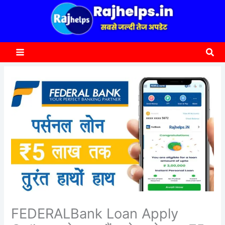
content
a
r
c
Sea
h
FEDERALBank Loan Apply