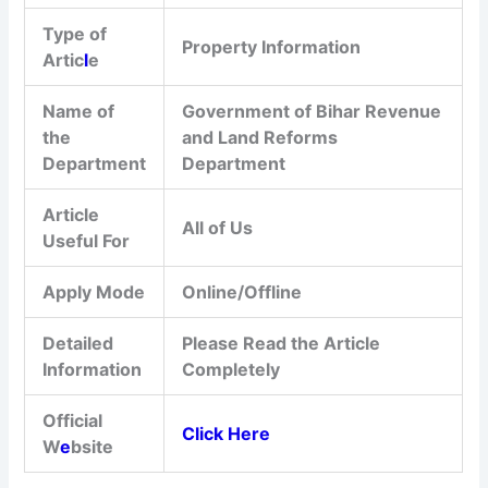
Type of
Property Information
Artic
l
e
Name of
Government of Bihar Revenue
the
and Land Reforms
Department
Department
Article
All of Us
Useful For
Apply Mode
Online/Offline
Detailed
Please Read the Article
Information
Completely
Official
Click Here
W
e
bsite