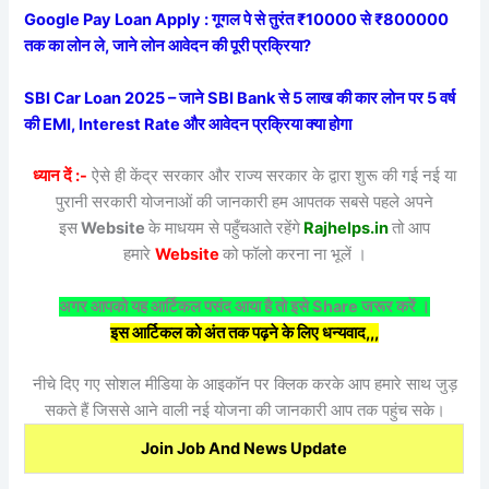
Google Pay Loan Apply : गूगल पे से तुरंत ₹10000 से ₹800000
तक का लोन ले, जाने लोन आवेदन की पूरी प्रक्रिया?
SBI Car Loan 2025 – जाने SBI Bank से 5 लाख की कार लोन पर 5 वर्ष
की EMI, Interest Rate और आवेदन प्रक्रिया क्या होगा
ध्यान दें :-
ऐसे ही केंद्र सरकार और राज्य सरकार के द्वारा शुरू की गई नई या
पुरानी सरकारी योजनाओं की जानकारी हम आपतक सबसे पहले अपने
इस
Website
के माधयम से पहुँचआते रहेंगे
Rajhelps.in
तो आप
हमारे
Website
को फॉलो करना ना भूलें ।
अगर आपको यह आर्टिकल पसंद आया है तो इसे Share जरूर करें ।
इस आर्टिकल को अंत तक पढ़ने के लिए धन्यवाद,,,
नीचे दिए गए सोशल मीडिया के आइकॉन पर क्लिक करके आप हमारे साथ जुड़
सकते हैं जिससे आने वाली नई योजना की जानकारी आप तक पहुंच सके।
Join Job And News Update