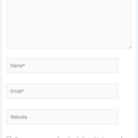
Name*
Email*
Website