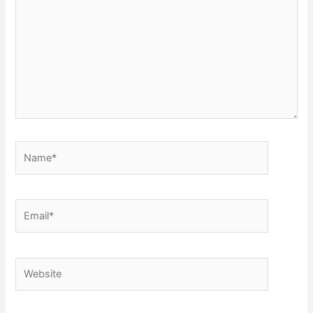
Name*
Email*
Website