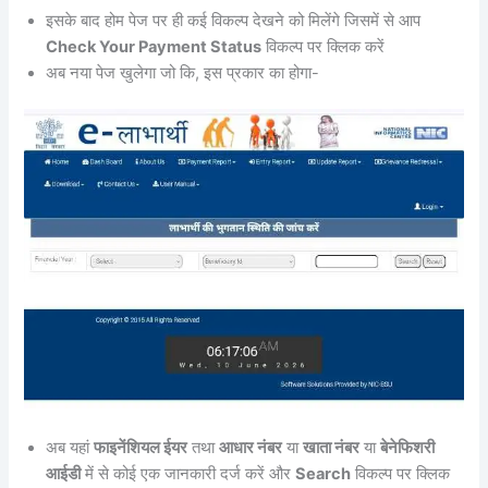
इसके बाद होम पेज पर ही कई विकल्प देखने को मिलेंगे जिसमें से आप
Check Your Payment Status
विकल्प पर क्लिक करें
अब नया पेज खुलेगा जो कि, इस प्रकार का होगा-
अब यहां
फाइनेंशियल ईयर
तथा
आधार नंबर
या
खाता नंबर
या
बेनेफिशरी
आईडी
में से कोई एक जानकारी दर्ज करें और
Search
विकल्प पर क्लिक