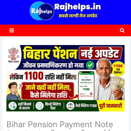
content
a
r
c
Sea
h
Bihar Pension Payment Note