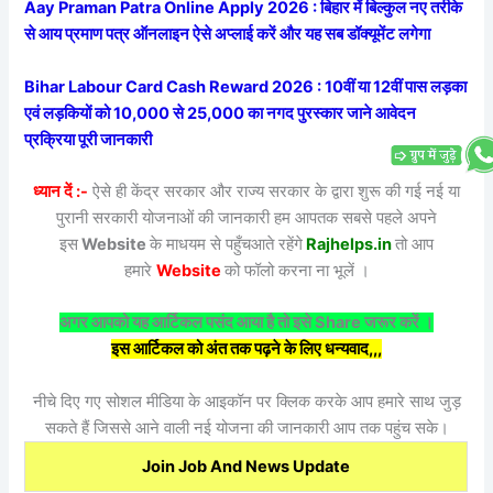
Aay Praman Patra Online Apply 2026 : बिहार में बिल्कुल नए तरीके
से आय प्रमाण पत्र ऑनलाइन ऐसे अप्लाई करें और यह सब डॉक्यूमेंट लगेगा
Bihar Labour Card Cash Reward 2026 : 10वीं या 12वीं पास लड़का
एवं लड़कियों को 10,000 से 25,000 का नगद पुरस्कार जाने आवेदन
प्रक्रिया पूरी जानकारी
ध्यान दें :-
ऐसे ही केंद्र सरकार और राज्य सरकार के द्वारा शुरू की गई नई या
पुरानी सरकारी योजनाओं की जानकारी हम आपतक सबसे पहले अपने
इस
Website
के माधयम से पहुँचआते रहेंगे
Rajhelps.in
तो आप
हमारे
Website
को फॉलो करना ना भूलें ।
अगर आपको यह आर्टिकल पसंद आया है तो इसे Share जरूर करें ।
इस आर्टिकल को अंत तक पढ़ने के लिए धन्यवाद,,,
नीचे दिए गए सोशल मीडिया के आइकॉन पर क्लिक करके आप हमारे साथ जुड़
सकते हैं जिससे आने वाली नई योजना की जानकारी आप तक पहुंच सके।
Join Job And News Update