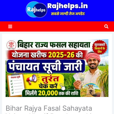
content
a
r
c
Sea
h
Bihar Rajya Fasal Sahayata