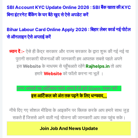
SBI Account KYC Update Online 2026 : SBI बैंक खाता की KYC
बिना इंटरनेट बैंकिंग के घर बैठे खुद से ऐसे अपडेट करें
Bihar Labour Card Online Apply 2026 : बिहार लेबर कार्ड नई पोर्टल
से ऑनलाइन ऐसे अप्लाई करें
ध्यान दें :-
ऐसे ही केंद्र सरकार और राज्य सरकार के द्वारा शुरू की गई नई या
पुरानी सरकारी योजनाओं की जानकारी हम आपतक सबसे पहले अपने
इस
Website
के माधयम से पहुँचआते रहेंगे
Rajhelps.in
तो आप
हमारे
Website
को फॉलो करना ना भूलें ।
अगर आपको यह आर्टिकल पसंद आया है तो इसे Share जरूर करें ।
इस आर्टिकल को अंत तक पढ़ने के लिए धन्यवाद,,,
नीचे दिए गए सोशल मीडिया के आइकॉन पर क्लिक करके आप हमारे साथ जुड़
सकते हैं जिससे आने वाली नई योजना की जानकारी आप तक पहुंच सके।
Join Job And News Update