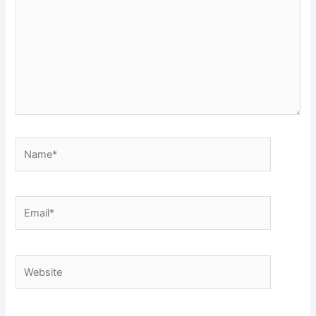
Name*
Email*
Website