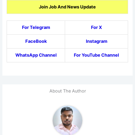
Join Job And News Update
For Telegram
For X
FaceBook
Instagram
WhatsApp Channel
For YouTube Channel
About The Author