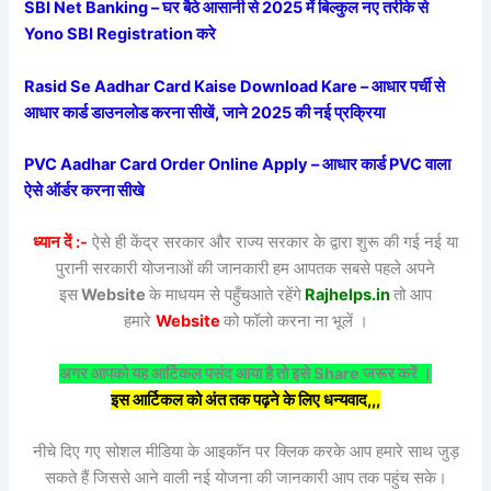
SBI Net Banking – घर बैठे आसानी से 2025 में बिल्कुल नए तरीके से
Yono SBI Registration करे
Rasid Se Aadhar Card Kaise Download Kare – आधार पर्ची से
आधार कार्ड डाउनलोड करना सीखें, जाने 2025 की नई प्रक्रिया
PVC Aadhar Card Order Online Apply – आधार कार्ड PVC वाला
ऐसे ऑर्डर करना सीखे
ध्यान दें :-
ऐसे ही केंद्र सरकार और राज्य सरकार के द्वारा शुरू की गई नई या
पुरानी सरकारी योजनाओं की जानकारी हम आपतक सबसे पहले अपने
इस
Website
के माधयम से पहुँचआते रहेंगे
Rajhelps.in
तो आप
हमारे
Website
को फॉलो करना ना भूलें ।
अगर आपको यह आर्टिकल पसंद आया है तो इसे Share जरूर करें ।
इस आर्टिकल को अंत तक पढ़ने के लिए धन्यवाद,,,
नीचे दिए गए सोशल मीडिया के आइकॉन पर क्लिक करके आप हमारे साथ जुड़
सकते हैं जिससे आने वाली नई योजना की जानकारी आप तक पहुंच सके।