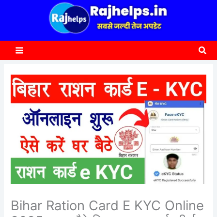
content
a
r
c
Sea
h
Bihar Ration Card E KYC Online