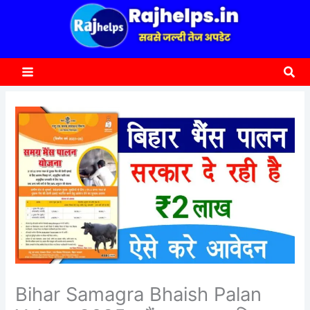
content
a
r
c
Sea
h
Bihar Samagra Bhaish Palan