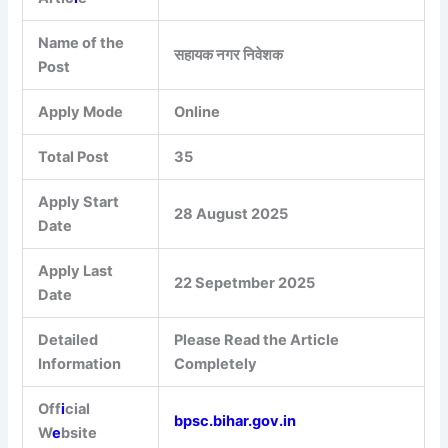
Name of the
सहायक नगर निवेशक
Post
Apply Mode
Online
Total Post
35
Apply Start
28 August 2025
Date
Apply Last
22 Sepetmber 2025
Date
Detailed
Please Read the Article
Information
Completely
Off
i
cial
bpsc.bihar.gov.in
W
e
bsite