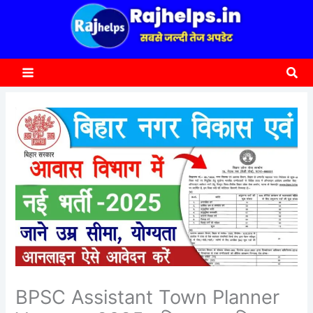
content
a
r
c
Sea
h
BPSC Assistant Town Planner