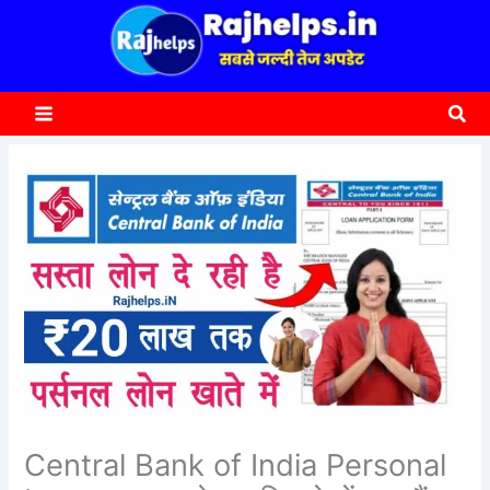
content
a
r
c
Sea
h
Central Bank of India Personal