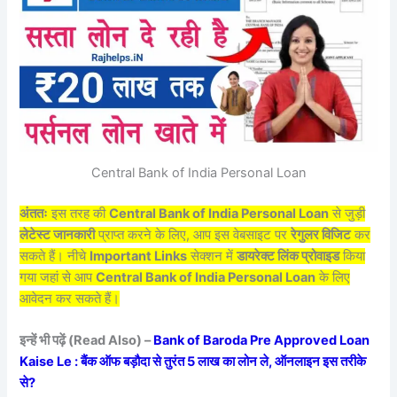
Central Bank of India Personal Loan
अंततः
इस तरह की
Central Bank of India Personal Loan
से जुड़ी
लेटेस्ट जानकारी
प्राप्त करने के लिए, आप इस वेबसाइट पर
रेगुलर विजिट
कर
सकते हैं। नीचे
Important Links
सेक्शन में
डायरेक्ट लिंक प्रोवाइड
किया
गया जहां से आप
Central Bank of India Personal Loan
के लिए
आवेदन कर सकते हैं।
इन्हें भी पढ़ें (Read Also) –
Bank of Baroda Pre Approved Loan
Kaise Le : बैंक ऑफ बड़ौदा से तुरंत 5 लाख का लोन ले, ऑनलाइन इस तरीके
से?