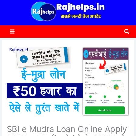
content
a
r
c
Sea
h
SBI e Mudra Loan Online Apply