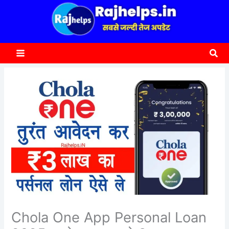
content
a
r
c
Sea
h
Chola One App Personal Loan