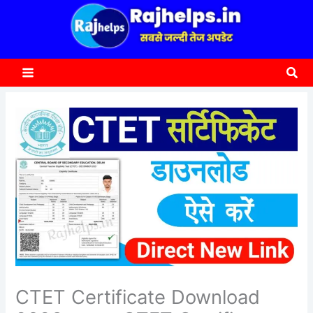
content
a
r
c
Sea
h
CTET Certificate Download