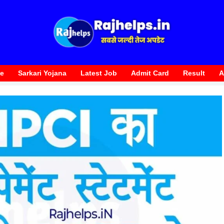
te
Sarkari Yojana
Latest Job
Admit Card
Result
A