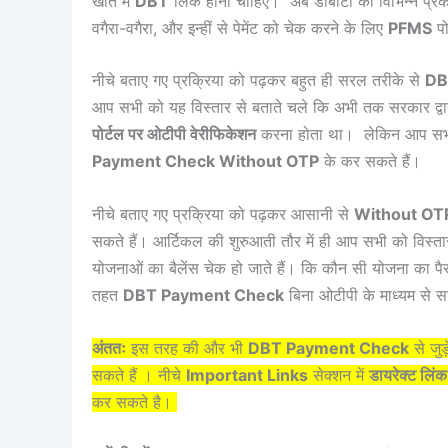
खाते में
DBT
लिंक होना चाहिए। अब डीबीटी को विभिन्न प्र
वगैरा-वगैरा, और इन्हीं से पेमेंट को चेक करने के लिए
PFMS
पो
नीचे बताए गए प्रक्रिया को पढ़कर बहुत ही सरल तरीके से
DB
आप सभी को यह विस्तार से बताते चले कि अभी तक सरकार द्व
पोर्टल पर ओटीपी वेरीफिकेशन
करना होता था। लेकिन आप स
Payment Check Without OTP
के कर सकते हैं।
नीचे बताए गए प्रक्रिया को पढ़कर आसानी से
Without OT
सकते हैं। आर्टिकल की शुरुआती तौर में ही आप सभी को विस्त
योजनाओं का बैलेंस चेक हो जाते हैं। कि कौन सी योजना का पैस
तहत
DBT Payment Check
बिना ओटीपी के माध्यम से सर
अंततः
इस तरह की और भी
DBT Payment Check
से जुड
सकते हैं । नीचे
Important Links
सेक्शन में
डायरेक्ट लिंक
कर सकते है।