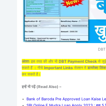
DBT
अंततः
इस तरह की और भी
DBT Payment Check
से जुड
सकते हैं । नीचे
Important Links
सेक्शन में
डायरेक्ट लिंक
कर सकते है।
इन्हें भी पढ़ें (Read Also) –
Bank of Baroda Pre Approved Loan Kaise Le : बै
SBI Online E Mudra Loan Apply 2023 : बस 5 मिनट में