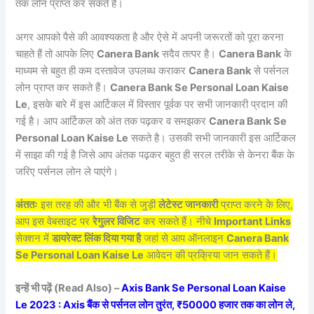
तक लोन प्राप्त कर सकते हैं।
अगर आपको पैसे की आवश्यकता है और ऐसे में अपनी जरूरतों को पूरा करना
चाहते हैं तो आपके लिए
Canera Bank
सदैव तत्पर है।
Canera Bank
के
माध्यम से बहुत ही कम दस्तावेज उपलब्ध कराकर
Canera Bank
से पर्सनल
लोन प्राप्त कर सकते हैं।
Canera Bank Se Personal Loan Kaise
Le
, इसके बारे में इस आर्टिकल में विस्तार पूर्वक पर सभी जानकारी प्रदान की
गई है। आप आर्टिकल को अंत तक पढ़कर व समझकर
Canera Bank Se
Personal Loan Kaise Le
सकते है। उसकी सभी जानकारी इस आर्टिकल
में साझा की गई है जिसे आप अंतक पढ़कर बहुत ही सरल तरीके से केनरा बैंक के
जरिए पर्सनल लोन ले पाएंगे।
अंततः
इस तरह की और भी बैंक से जुड़ी
लेटेस्ट जानकारी
प्राप्त करने के लिए,
आप इस वेबसाइट पर
रेगुलर विजिट
कर सकते हैं। नीचे
Important Links
सेक्शन में
डायरेक्ट लिंक दिया गया है
जहां से आप ऑनलाइन
Canera Bank
Se Personal Loan Kaise Le
आवेदन की प्रक्रिया जान सकते हैं।
इन्हें भी पढ़ें (Read Also) –
Axis Bank Se Personal Loan Kaise
Le 2023 : Axis बैंक से पर्सनल लोन तुरंत, ₹50000 हजार तक का लोन ले,