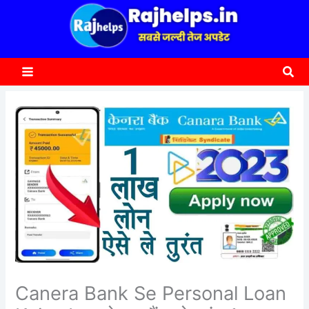
content
a
r
c
Sea
h
Canera Bank Se Personal Loan