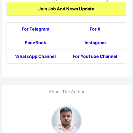
Join Job And News Update
For Telegram
For X
FaceBook
Instagram
WhatsApp Channel
For YouTube Channel
About The Author