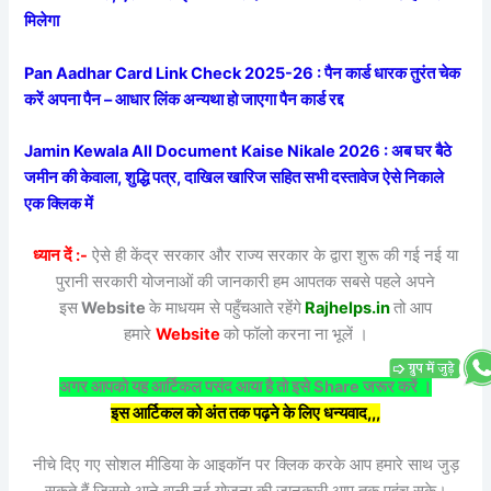
मिलेगा
Pan Aadhar Card Link Check 2025-26 : पैन कार्ड धारक तुरंत चेक
करें अपना पैन – आधार लिंक अन्यथा हो जाएगा पैन कार्ड रद्द
Jamin Kewala All Document Kaise Nikale 2026 : अब घर बैठे
जमीन की केवाला, शुद्धि पत्र, दाखिल खारिज सहित सभी दस्तावेज ऐसे निकाले
एक क्लिक में
ध्यान दें :-
ऐसे ही केंद्र सरकार और राज्य सरकार के द्वारा शुरू की गई नई या
पुरानी सरकारी योजनाओं की जानकारी हम आपतक सबसे पहले अपने
इस
Website
के माधयम से पहुँचआते रहेंगे
Rajhelps.in
तो आप
हमारे
Website
को फॉलो करना ना भूलें ।
अगर आपको यह आर्टिकल पसंद आया है तो इसे Share जरूर करें ।
इस आर्टिकल को अंत तक पढ़ने के लिए धन्यवाद,,,
नीचे दिए गए सोशल मीडिया के आइकॉन पर क्लिक करके आप हमारे साथ जुड़
सकते हैं जिससे आने वाली नई योजना की जानकारी आप तक पहुंच सके।