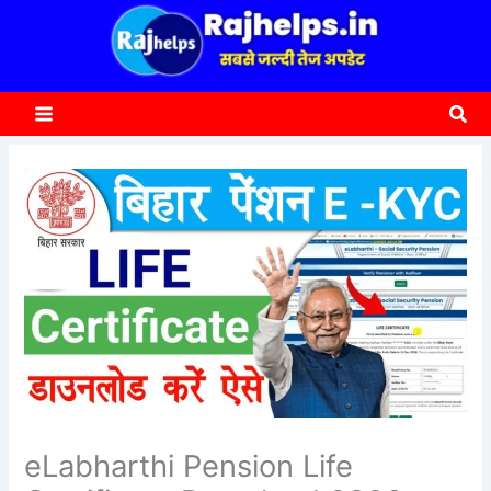
content
a
r
c
Sea
h
eLabharthi Pension Life