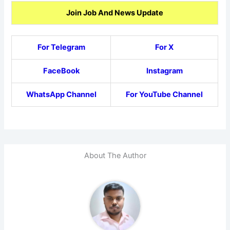
Join Job And News Update
For Telegram
For X
FaceBook
Instagram
WhatsApp Channel
For YouTube Channel
About The Author