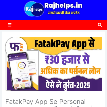
content
a
r
c
Sea
h
FatakPay App Se Personal